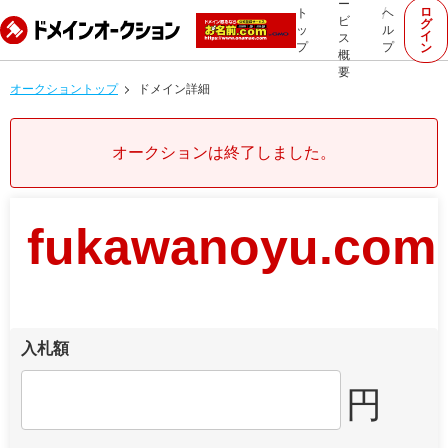
ー
ロ
ト
ヘ
ビ
グ
ッ
ル
イ
ス
プ
プ
ン
概
要
オークショントップ
ドメイン詳細
オークションは終了しました。
fukawanoyu.com
入札額
円