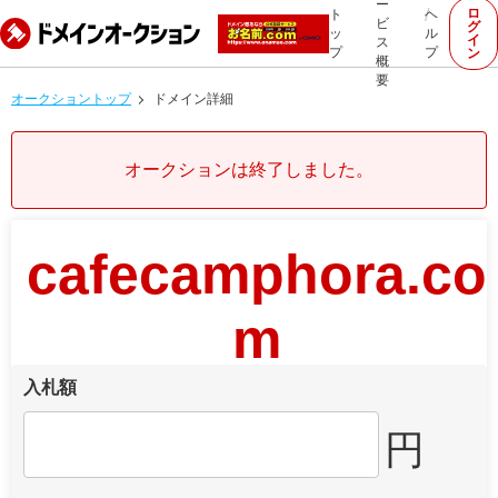
ー
ロ
ト
ヘ
ビ
グ
ッ
ル
イ
ス
プ
プ
ン
概
要
オークショントップ
ドメイン詳細
オークションは終了しました。
cafecamphora.co
m
入札額
円