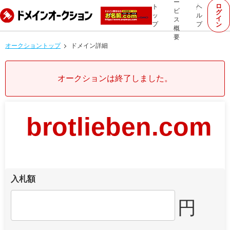
ー
ロ
ト
ヘ
ビ
グ
ッ
ル
イ
ス
プ
プ
ン
概
要
オークショントップ
ドメイン詳細
オークションは終了しました。
brotlieben.com
入札額
円