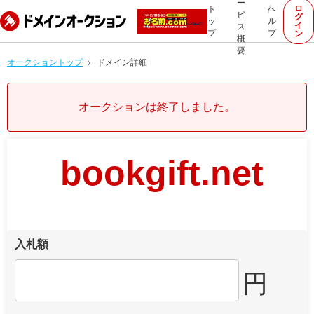
ー
ロ
ト
ヘ
ビ
グ
ッ
ル
イ
ス
プ
プ
ン
概
要
オークショントップ
ドメイン詳細
オークションは終了しました。
bookgift.net
入札額
円