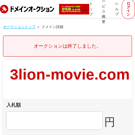
ー
ロ
ト
ヘ
ビ
グ
ッ
ル
イ
ス
プ
プ
ン
概
要
オークショントップ
ドメイン詳細
オークションは終了しました。
3lion-movie.com
入札額
円