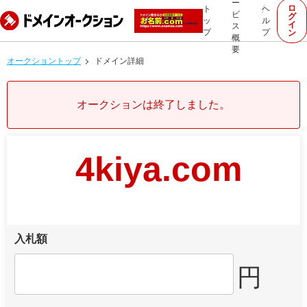
ー
ロ
ト
ヘ
ビ
グ
ッ
ル
イ
ス
プ
プ
ン
概
要
オークショントップ
ドメイン詳細
オークションは終了しました。
4kiya.com
入札額
円