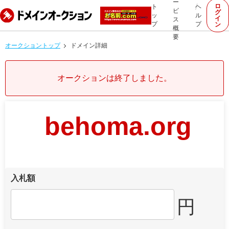
ー
ロ
ト
ヘ
ビ
グ
ッ
ル
イ
ス
プ
プ
ン
概
要
オークショントップ
ドメイン詳細
オークションは終了しました。
behoma.org
入札額
円