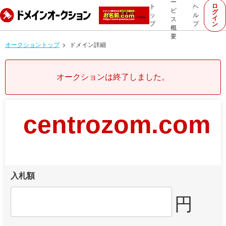
ー
ロ
ト
ヘ
ビ
グ
ッ
ル
イ
ス
プ
プ
ン
概
要
オークショントップ
ドメイン詳細
オークションは終了しました。
centrozom.com
入札額
円