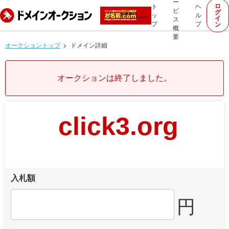
ー
ロ
ト
ヘ
ビ
グ
ッ
ル
イ
ス
プ
プ
ン
概
要
オークショントップ
ドメイン詳細
オークションは終了しました。
click3.org
入札額
円