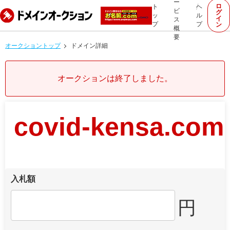
ー
ロ
ト
ヘ
ビ
グ
ッ
ル
イ
ス
プ
プ
ン
概
要
オークショントップ
ドメイン詳細
オークションは終了しました。
covid-kensa.com
入札額
円