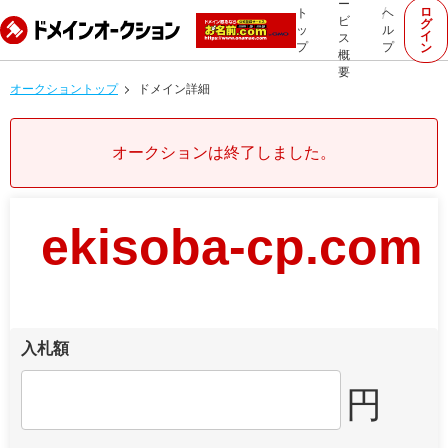
ー
ロ
ト
ヘ
ビ
グ
ッ
ル
イ
ス
プ
プ
ン
概
要
オークショントップ
ドメイン詳細
オークションは終了しました。
ekisoba-cp.com
入札額
円