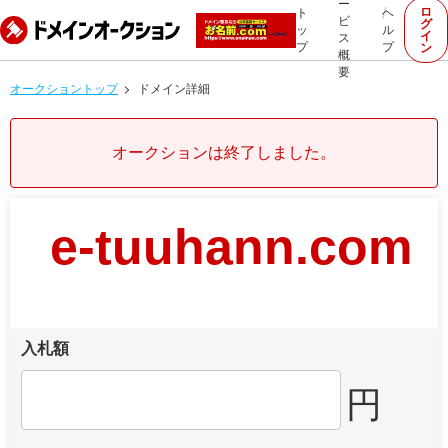
ー
ロ
ト
ヘ
ビ
グ
ッ
ル
イ
ス
プ
プ
ン
概
要
オークショントップ
ドメイン詳細
オークションは終了しました。
e-tuuhann.com
入札額
円