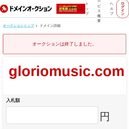
ー
ロ
ト
ヘ
ビ
グ
ッ
ル
イ
ス
プ
プ
ン
概
要
オークショントップ
ドメイン詳細
オークションは終了しました。
gloriomusic.com
入札額
円