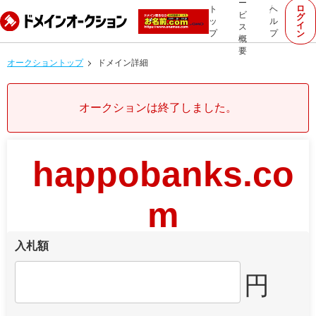
ー
ロ
ト
ヘ
ビ
グ
ッ
ル
イ
ス
プ
プ
ン
概
要
オークショントップ
ドメイン詳細
オークションは終了しました。
happobanks.co
m
入札額
円