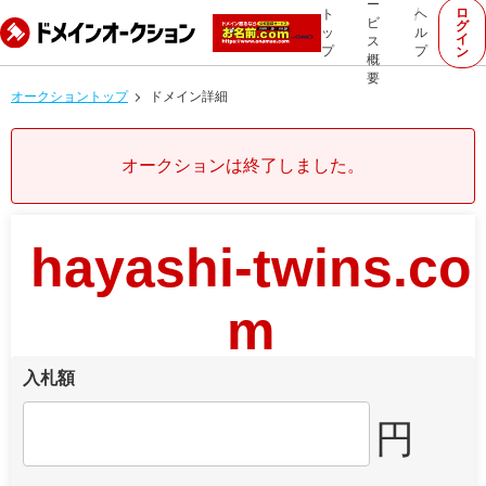
ー
ロ
ト
ヘ
ビ
グ
ッ
ル
イ
ス
プ
プ
ン
概
要
オークショントップ
ドメイン詳細
オークションは終了しました。
hayashi-twins.co
m
入札額
円