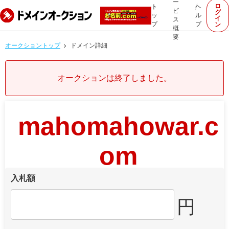
ー
ロ
ト
ヘ
ビ
グ
ッ
ル
イ
ス
プ
プ
ン
概
要
オークショントップ
ドメイン詳細
オークションは終了しました。
mahomahowar.c
om
入札額
円