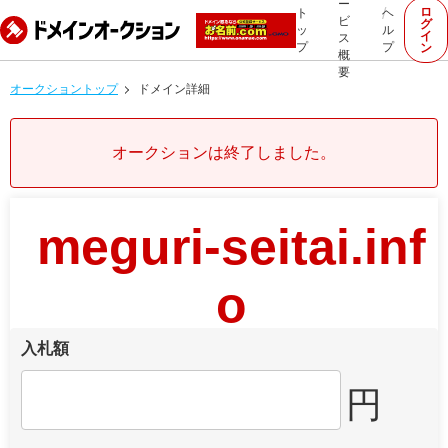
ー
ロ
ト
ヘ
ビ
グ
ッ
ル
イ
ス
プ
プ
ン
概
要
オークショントップ
ドメイン詳細
オークションは終了しました。
meguri-seitai.inf
o
入札額
円