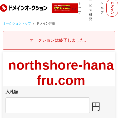
ー
ロ
ト
ヘ
ビ
グ
ッ
ル
イ
ス
プ
プ
ン
概
要
オークショントップ
ドメイン詳細
オークションは終了しました。
northshore-hana
fru.com
入札額
円