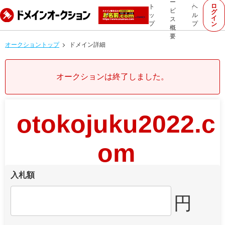
ー
ロ
ト
ヘ
ビ
グ
ッ
ル
イ
ス
プ
プ
ン
概
要
オークショントップ
ドメイン詳細
オークションは終了しました。
otokojuku2022.c
om
入札額
円