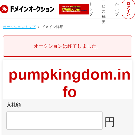
ー
ロ
ト
ヘ
ビ
グ
ッ
ル
イ
ス
プ
プ
ン
概
要
オークショントップ
ドメイン詳細
オークションは終了しました。
pumpkingdom.in
fo
入札額
円