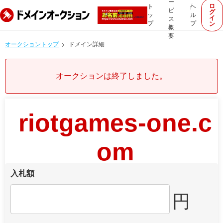
ー
ロ
ト
ヘ
ビ
グ
ッ
ル
イ
ス
プ
プ
ン
概
要
オークショントップ
ドメイン詳細
オークションは終了しました。
riotgames-one.c
om
入札額
円