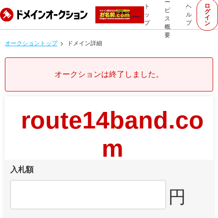
ー
ロ
ト
ヘ
ビ
グ
ッ
ル
イ
ス
プ
プ
ン
概
要
オークショントップ
ドメイン詳細
オークションは終了しました。
route14band.co
m
入札額
円