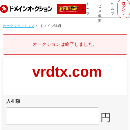
ー
ロ
ト
ヘ
ビ
グ
ッ
ル
イ
ス
プ
プ
ン
概
要
オークショントップ
ドメイン詳細
オークションは終了しました。
vrdtx.com
入札額
円