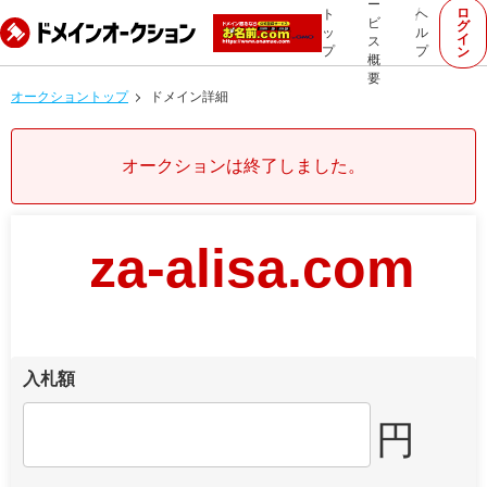
ー
ロ
ト
ヘ
ビ
グ
ッ
ル
イ
ス
プ
プ
ン
概
要
オークショントップ
ドメイン詳細
オークションは終了しました。
za-alisa.com
入札額
円