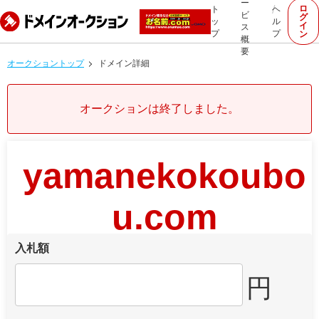
ー
ロ
ト
ヘ
ビ
グ
ッ
ル
イ
ス
プ
プ
ン
概
要
オークショントップ
ドメイン詳細
オークションは終了しました。
yamanekokoubo
u.com
入札額
円