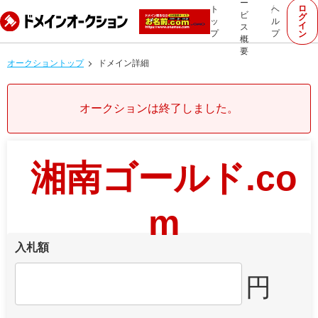
ー
ロ
ト
ヘ
ビ
グ
ッ
ル
イ
ス
プ
プ
ン
概
要
オークショントップ
ドメイン詳細
オークションは終了しました。
湘南ゴールド.co
m
入札額
円