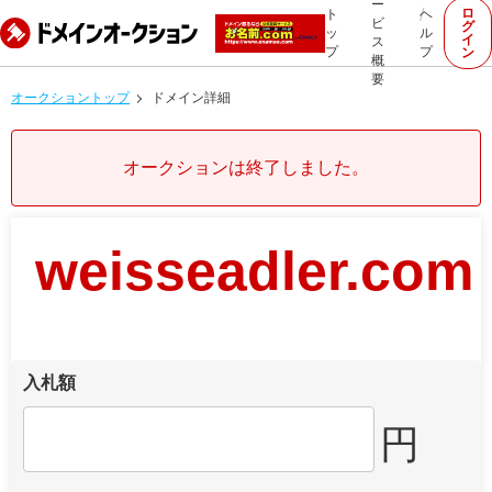
ー
ロ
ト
ヘ
ビ
グ
ッ
ル
イ
ス
プ
プ
ン
概
要
オークショントップ
ドメイン詳細
オークションは終了しました。
weisseadler.com
入札額
円