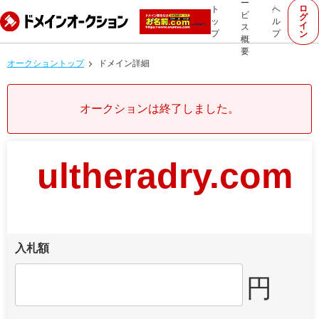
ー
ロ
ト
ヘ
ビ
グ
ッ
ル
イ
ス
プ
プ
ン
概
要
オークショントップ
ドメイン詳細
オークションは終了しました。
ultheradry.com
入札額
円