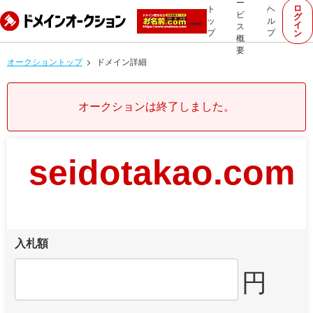
ー
ロ
ト
ヘ
ビ
グ
ッ
ル
イ
ス
プ
プ
ン
概
要
オークショントップ
ドメイン詳細
オークションは終了しました。
seidotakao.com
入札額
円