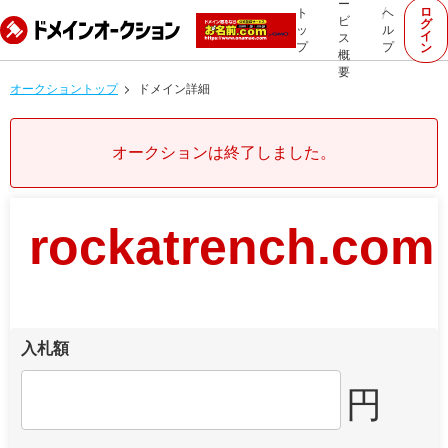
ー
ロ
ト
ヘ
ビ
グ
ッ
ル
イ
ス
プ
プ
ン
概
要
オークショントップ
ドメイン詳細
オークションは終了しました。
rockatrench.com
入札額
円