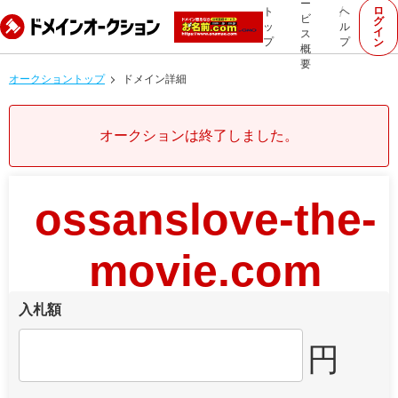
ー
ロ
ト
ヘ
ビ
グ
ッ
ル
イ
ス
プ
プ
ン
概
要
オークショントップ
ドメイン詳細
オークションは終了しました。
ossanslove-the-
movie.com
入札額
円