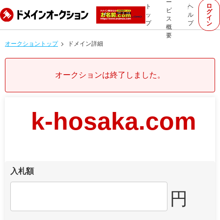
ー
ロ
ト
ヘ
ビ
グ
ッ
ル
イ
ス
プ
プ
ン
概
要
オークショントップ
ドメイン詳細
オークションは終了しました。
k-hosaka.com
入札額
円