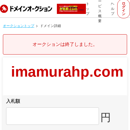
ー
ロ
ト
ヘ
ビ
グ
ッ
ル
イ
ス
プ
プ
ン
概
要
オークショントップ
ドメイン詳細
オークションは終了しました。
imamurahp.com
入札額
円