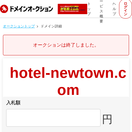
ー
ロ
ト
ヘ
ビ
グ
ッ
ル
イ
ス
プ
プ
ン
概
要
オークショントップ
ドメイン詳細
オークションは終了しました。
hotel-newtown.c
om
入札額
円