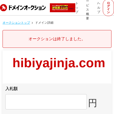
ー
ロ
ト
ヘ
ビ
グ
ッ
ル
イ
ス
プ
プ
ン
概
要
オークショントップ
ドメイン詳細
オークションは終了しました。
hibiyajinja.com
入札額
円