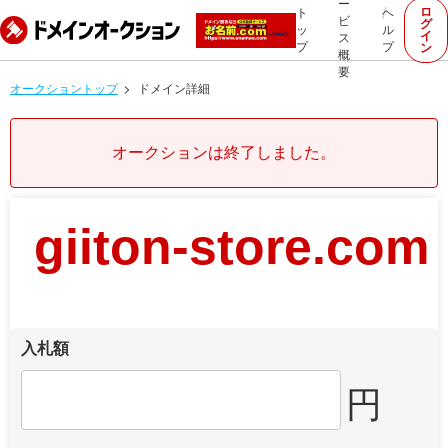
ー
ロ
ト
ヘ
ビ
グ
ッ
ル
イ
ス
プ
プ
ン
概
要
オークショントップ
ドメイン詳細
オークションは終了しました。
giiton-store.com
入札額
円