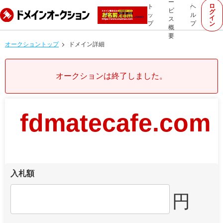
ー
ロ
ト
ヘ
ビ
グ
ッ
ル
イ
ス
プ
プ
ン
概
要
オークショントップ
ドメイン詳細
オークションは終了しました。
fdmatecafe.com
入札額
円