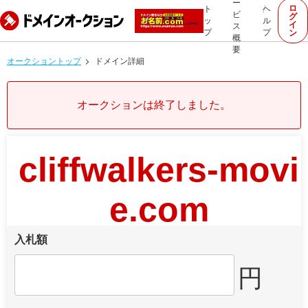
ー
ロ
ト
ヘ
ビ
グ
ッ
ル
イ
ス
プ
プ
ン
概
要
オークショントップ
ドメイン詳細
オークションは終了しました。
cliffwalkers-movi
e.com
入札額
円