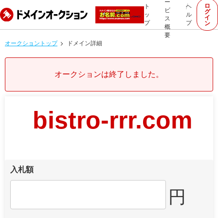
ー
ロ
ト
ヘ
ビ
グ
ッ
ル
イ
ス
プ
プ
ン
概
要
オークショントップ
ドメイン詳細
オークションは終了しました。
bistro-rrr.com
入札額
円