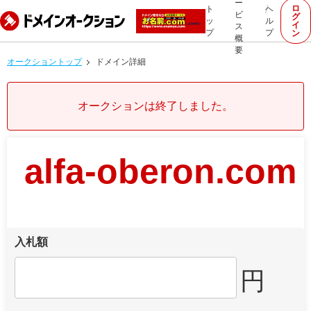
ー
ロ
ト
ヘ
ビ
グ
ッ
ル
イ
ス
プ
プ
ン
概
要
オークショントップ
ドメイン詳細
オークションは終了しました。
alfa-oberon.com
入札額
円