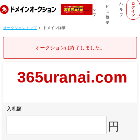
ー
ロ
ト
ヘ
ビ
グ
ッ
ル
イ
ス
プ
プ
ン
概
要
オークショントップ
ドメイン詳細
オークションは終了しました。
365uranai.com
入札額
円