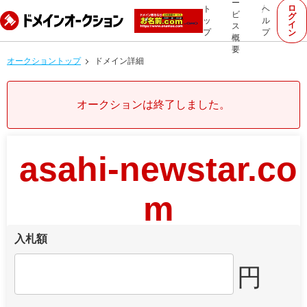
ー
ロ
ト
ヘ
ビ
グ
ッ
ル
イ
ス
プ
プ
ン
概
要
オークショントップ
ドメイン詳細
オークションは終了しました。
asahi-newstar.co
m
入札額
円