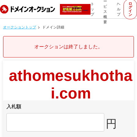
ー
ロ
ト
ヘ
ビ
グ
ッ
ル
イ
ス
プ
プ
ン
概
要
オークショントップ
ドメイン詳細
オークションは終了しました。
athomesukhotha
i.com
入札額
円