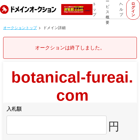
ー
ロ
ト
ヘ
ビ
グ
ッ
ル
イ
ス
プ
プ
ン
概
要
オークショントップ
ドメイン詳細
オークションは終了しました。
botanical-fureai.
com
入札額
円