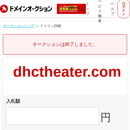
ー
ロ
ト
ヘ
ビ
グ
ッ
ル
イ
ス
プ
プ
ン
概
要
オークショントップ
ドメイン詳細
オークションは終了しました。
dhctheater.com
入札額
円