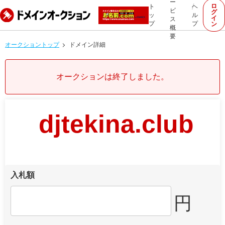
ー
ロ
ト
ヘ
ビ
グ
ッ
ル
イ
ス
プ
プ
ン
概
要
オークショントップ
ドメイン詳細
オークションは終了しました。
djtekina.club
入札額
円