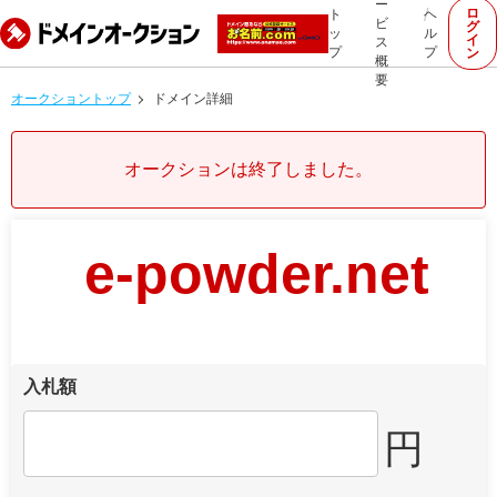
ー
ロ
ト
ヘ
ビ
グ
ッ
ル
イ
ス
プ
プ
ン
概
要
オークショントップ
ドメイン詳細
オークションは終了しました。
e-powder.net
入札額
円