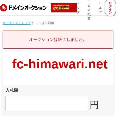
ー
ロ
ト
ヘ
ビ
グ
ッ
ル
イ
ス
プ
プ
ン
概
要
オークショントップ
ドメイン詳細
オークションは終了しました。
fc-himawari.net
入札額
円