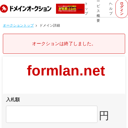
ー
ロ
ト
ヘ
ビ
グ
ッ
ル
イ
ス
プ
プ
ン
概
要
オークショントップ
ドメイン詳細
オークションは終了しました。
formlan.net
入札額
円