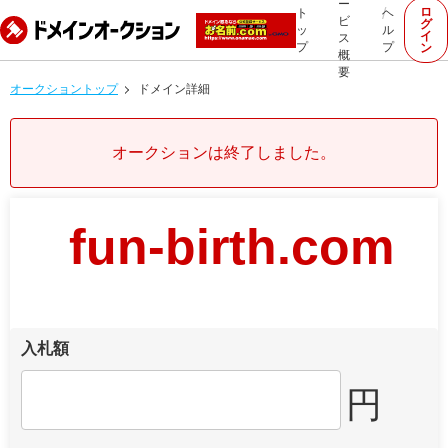
ー
ロ
ト
ヘ
ビ
グ
ッ
ル
イ
ス
プ
プ
ン
概
要
オークショントップ
ドメイン詳細
オークションは終了しました。
fun-birth.com
入札額
円